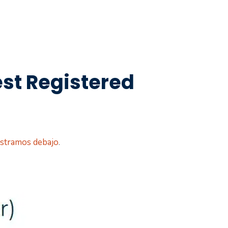
est Registered
ostramos debajo
.