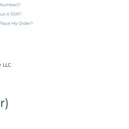
r LLC
.