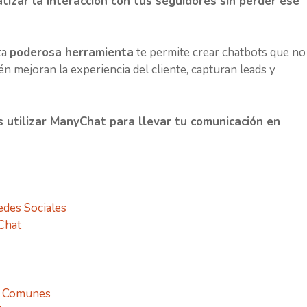
izar la interacción con tus seguidores sin perder ese
ta
poderosa herramienta
te permite crear chatbots que no
n mejoran la experiencia del cliente, capturan leads y
 utilizar ManyChat para llevar tu comunicación en
des Sociales
Chat
s Comunes