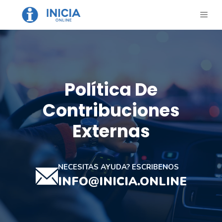
Saltar
al
contenido
Política De
Contribuciones
Externas
NECESITAS AYUDA? ESCRIBENOS
INFO@INICIA.ONLINE